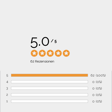
5.0
/
5
62 Rezensionen
5
Anzahl von B
62
Prozentsat
(100%)
Bewertung:
4
Anzahl von 
0
Prozentsat
(0%)
Bewertung:
3
Anzahl von 
0
Prozentsat
(0%)
Bewertung:
2
Anzahl von 
0
Prozentsat
(0%)
Bewertung:
1
Anzahl von 
0
Prozentsat
(0%)
Bewertung: