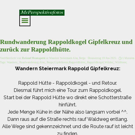
Direkt zum Seiteninhalt
Menü überspringen
Rundwanderung Rappoldkogel Gipfelkreuz und
zurück zur Rappoldhütte.
Veröffentlicht von
Roland Montaperti
in
Wandern Steiermark Alm, Berge
· Donnerstag 19 Jun 2025 ·
1 Minuten
Tags:
Wandern;
,
Rundwanderung;Alm;
,
Berge;Gipfelkreuz;Rappoldhütte;
,
Rappoldkogel;Wälder;
,
Wildtiere;
Wandern Steiermark Rappold Gipfelkreuz:
Rappold Hütte - Rappoldkogel - und Retour.
Diesmal führt mich eine Tour zum Rappoldkogel.
Start bei der Rappold Hütte wo direkt eine Schotterstraße
hinführt.
Jede Menge Kühe in der Nähe also langsam vorbei ^^.
Dann raus auf die Straße rechts rauf Waldweg entlang.
Alle Wege sind gekennzeichnet und die Route rauf ist leicht
zu finden.