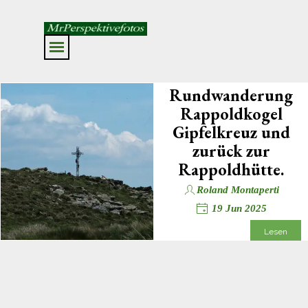
Direkt zum Seiteninhalt
Menü überspringen
Rundwanderung
Rappoldkogel
Gipfelkreuz und
zurück zur
Rappoldhütte.
Roland Montaperti
19 Jun 2025
Entdecke die atemberaubende
Lesen
Rundwanderung zum
Rappoldkogel Gipfelkreuz! In
diesem Beitrag nehmen wir dich
mit auf einen unvergesslichen
Weg (Fotos) zur Rappoldhütte, wo
Natur und Abenteuer auf dich