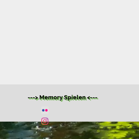
warten. Schnapp dir deine
Wanderschuhe und lass uns
loslegen!
---> Memory Spielen <---
Zurück zum Seiteninhalt