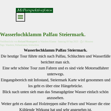
Direkt zum Seiteninhalt
Menü überspringen
Wasserlochklamm Palfau Steiermark.
Veröffentlicht von
Roland Montaperti
in
Wandern Klamm
· Samstag 09 Sep 2023 ·
1 Minuten
Tags:
Wandern
,
Palfauklamm
,
Schluchten
Wasserlochklamm Palfau Steiermark.
Die heutige Tour führte mich nach Palfau, Schluchten und Wasserfälle
berichtet man sich.
Eine sehr schöne Tour zum Fahren und es sind viele Motorradfahrer
unterwegs.
Eingangsbereich mit Infostand, Steiermark Karte wird genommen und
los geht es über eine Hängebrücke.
Blick nach unten sieh man das Smaragdgrüne Wasser einfach schön
anzusehen.
Weiter geht es dann auf Holztreppen nähe Felsen und Wasser die eine
Kühlende Wirkung hat und sehr angenehm ist.